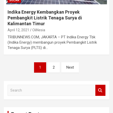
SOLAR
Indika Energy Kembangkan Proyek
Pembangkit Listrik Tenaga Surya di
Kalimantan Timur
April 12, 2021
OliNesia
TRIBUNNEWS.COM, JAKARTA – PT Indika Energy Tbk
(Indika Energy) membangun proyek Pembangkit Listrik
Tenaga Surya (PLTS) di…
Posts
1
2
Next
pagination
S
e
a
r
c