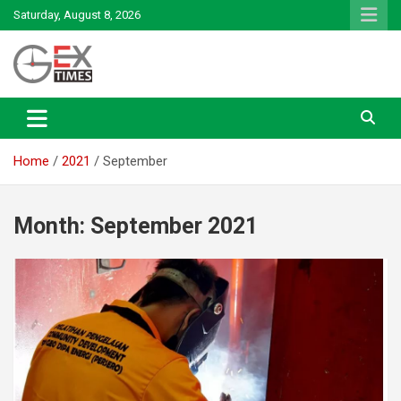
Skip
Saturday, August 8, 2026
to
content
Renewable Energy
GEx News
Home
2021
September
Month:
September 2021