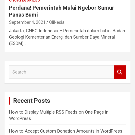
UNCATEGORIZED
Perdana! Pemerintah Mulai Ngebor Sumur
Panas Bumi
September 4, 2021
OliNesia
Jakarta, CNBC Indonesia – Pemerintah dalam hal ini Badan
Geologi Kementerian Energi dan Sumber Daya Mineral
(ESDM)…
S
e
a
r
c
Recent Posts
h
How to Display Multiple RSS Feeds on One Page in
WordPress
How to Accept Custom Donation Amounts in WordPress